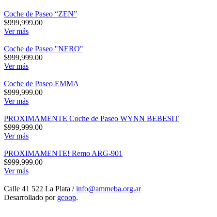
Coche de Paseo “ZEN”
$999,999.00
Ver más
Coche de Paseo "NERO"
$999,999.00
Ver más
Coche de Paseo EMMA
$999,999.00
Ver más
PROXIMAMENTE Coche de Paseo WYNN BEBESIT
$999,999.00
Ver más
PROXIMAMENTE! Remo ARG-901
$999,999.00
Ver más
Calle 41 522 La Plata /
info@ammeba.org.ar
Desarrollado por
gcoop
.